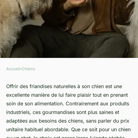
Accueil
›
Chiens
CHIENS
Friandises naturelles pour
Offrir des friandises naturelles à son chien est une
excellente manière de lui faire plaisir tout en prenant
chien : avantages et variétés
soin de son alimentation. Contrairement aux produits
industriels, ces gourmandises sont plus saines et
Noham
•
4 mars 2025
•
8 min de lecture
adaptées aux besoins des chiens, sans parler du prix
unitaire habituel abordable. Que ce soit pour un chien