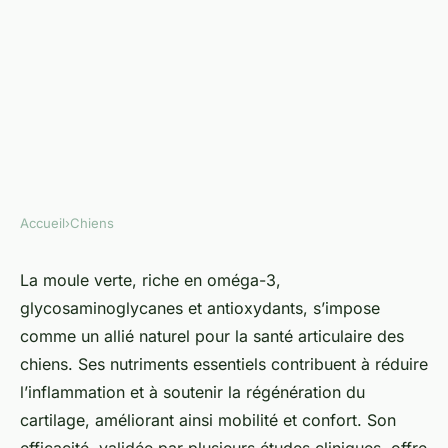
Accueil
›
Chiens
CHIENS
Les bienfaits de la moule verte
La moule verte, riche en oméga-3,
glycosaminoglycanes et antioxydants, s’impose
pour soutenir les articulations
comme un allié naturel pour la santé articulaire des
canines
chiens. Ses nutriments essentiels contribuent à réduire
l’inflammation et à soutenir la régénération du
Eugénie
•
14/07/2025 19:06
•
10 min de lecture
cartilage, améliorant ainsi mobilité et confort. Son